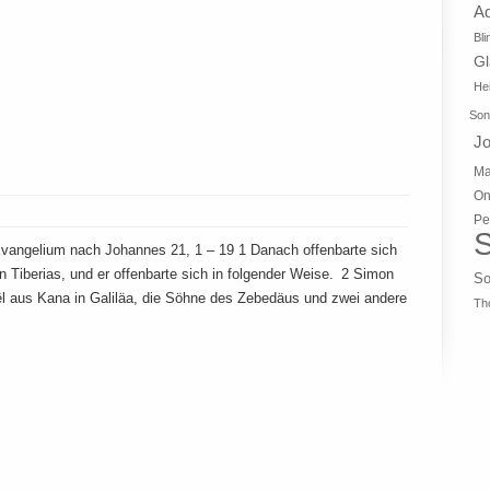
A
Bli
G
Hei
Son
J
Ma
On
Pe
S
Evangelium nach Johannes 21, 1 – 19 1 Danach offenbarte sich
Tiberias, und er offenbarte sich in folgender Weise. 2 Simon
So
 aus Kana in Galiläa, die Söhne des Zebedäus und zwei andere
Th