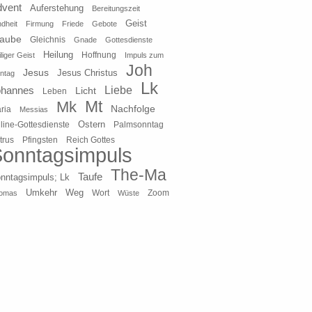
dvent
Auferstehung
Bereitungszeit
Geist
ndheit
Firmung
Friede
Gebote
laube
Gleichnis
Gnade
Gottesdienste
Heilung
liger Geist
Hoffnung
Impuls zum
Joh
Jesus
Jesus Christus
ntag
Lk
ohannes
Liebe
Licht
Leben
Mt
Mk
Nachfolge
ria
Messias
Ostern
line-Gottesdienste
Palmsonntag
Pfingsten
Reich Gottes
trus
onntagsimpuls
The-Ma
Taufe
nntagsimpuls; Lk
Umkehr
Weg
Zoom
omas
Wort
Wüste