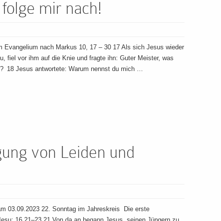
olge mir nach!
m Evangelium nach Markus 10, 17 – 30 17 Als sich Jesus wieder
, fiel vor ihm auf die Knie und fragte ihn: Guter Meister, was
n? 18 Jesus antwortete: Warum nennst du mich …
gung von Leiden und
m 03.09.2023 22. Sonntag im Jahreskreis Die erste
Jesu: 16,21–23 21 Von da an begann Jesus, seinen Jüngern zu