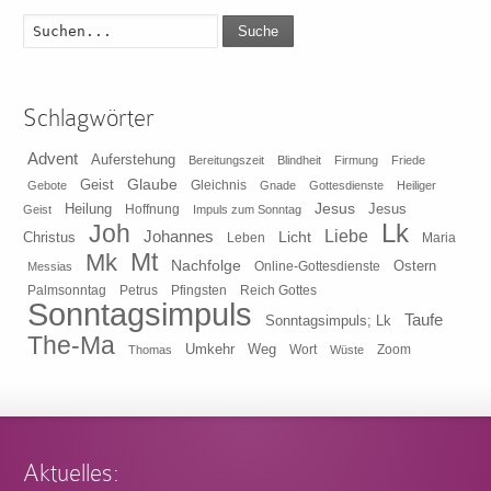
Suche
Schlagwörter
Advent
Auferstehung
Bereitungszeit
Blindheit
Firmung
Friede
Glaube
Geist
Gleichnis
Gebote
Gnade
Gottesdienste
Heiliger
Heilung
Jesus
Jesus
Geist
Hoffnung
Impuls zum Sonntag
Lk
Joh
Johannes
Liebe
Licht
Christus
Leben
Maria
Mt
Mk
Nachfolge
Ostern
Online-Gottesdienste
Messias
Pfingsten
Reich Gottes
Palmsonntag
Petrus
Sonntagsimpuls
Taufe
Sonntagsimpuls; Lk
The-Ma
Umkehr
Weg
Zoom
Thomas
Wort
Wüste
Aktuelles: