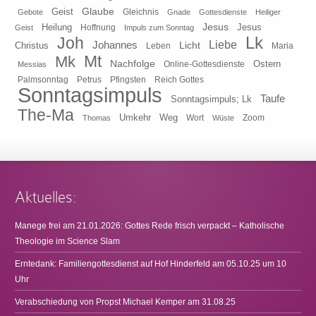
Glaube
Geist
Gleichnis
Gebote
Gnade
Gottesdienste
Heiliger
Heilung
Jesus
Jesus
Geist
Hoffnung
Impuls zum Sonntag
Lk
Joh
Johannes
Liebe
Licht
Christus
Leben
Maria
Mt
Mk
Nachfolge
Ostern
Online-Gottesdienste
Messias
Pfingsten
Reich Gottes
Palmsonntag
Petrus
Sonntagsimpuls
Taufe
Sonntagsimpuls; Lk
The-Ma
Umkehr
Weg
Zoom
Thomas
Wort
Wüste
Aktuelles:
Manege frei am 21.01.2026: Gottes Rede frisch verpackt – Katholische
Theologie im Science Slam
Erntedank: Familiengottesdienst auf Hof Hinderfeld am 05.10.25 um 10
Uhr
Verabschiedung von Propst Michael Kemper am 31.08.25