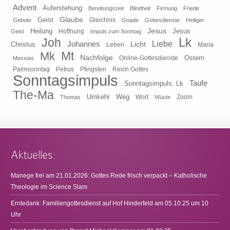
Advent
Auferstehung
Bereitungszeit
Blindheit
Firmung
Friede
Glaube
Geist
Gleichnis
Gebote
Gnade
Gottesdienste
Heiliger
Heilung
Jesus
Jesus
Geist
Hoffnung
Impuls zum Sonntag
Lk
Joh
Johannes
Liebe
Licht
Christus
Leben
Maria
Mt
Mk
Nachfolge
Ostern
Online-Gottesdienste
Messias
Pfingsten
Reich Gottes
Palmsonntag
Petrus
Sonntagsimpuls
Taufe
Sonntagsimpuls; Lk
The-Ma
Umkehr
Weg
Zoom
Thomas
Wort
Wüste
Aktuelles:
Manege frei am 21.01.2026: Gottes Rede frisch verpackt – Katholische
Theologie im Science Slam
Erntedank: Familiengottesdienst auf Hof Hinderfeld am 05.10.25 um 10
Uhr