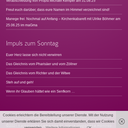
Verabschiedung von Propst Michael Kemper am 31.08.25
Freut euch darüber, dass eure Namen im Himmel verzeichnet sind!
Manege frei: Nochmal auf Anfang – Kirchenkabarett mit Ulrike Böhmer am
25.06.25 im maGma
Impuls zum Sonntag
Euer Herz lasse sich nicht verwirren
Das Gleichnis vom Pharisäer und vom Zöllner
Das Gleichnis vom Richter und der Witwe
Steh auf und geh!
Wenn ihr Glauben hättet wie ein Senfkorn …
Cookies erleichtern die Bereitstellung unserer Dienste. Mit der Nutzung
unserer Dienste erklären Sie sich damit einverstanden, dass wir Cookies
©2021 Katholische Gemeinde St. Maria Magdalena Höntrop
verwenden.
Weitere Informationen
OK