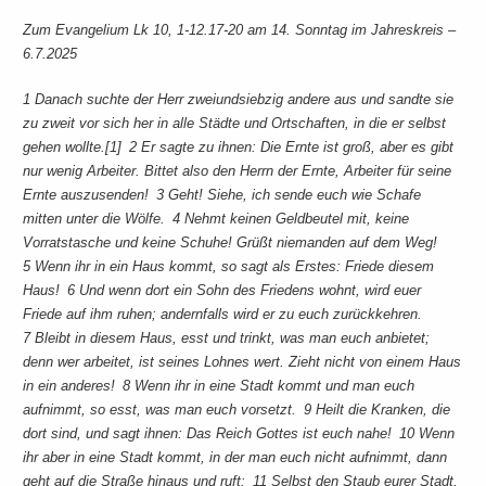
Zum Evangelium Lk 10, 1-12.17-20 am 14. Sonntag im Jahreskreis –
6.7.2025
1 Danach suchte der Herr zweiundsiebzig andere aus und sandte sie
zu zweit vor sich her in alle Städte und Ortschaften, in die er selbst
gehen wollte.[1] 2 Er sagte zu ihnen: Die Ernte ist groß, aber es gibt
nur wenig Arbeiter. Bittet also den Herrn der Ernte, Arbeiter für seine
Ernte auszusenden! 3 Geht! Siehe, ich sende euch wie Schafe
mitten unter die Wölfe. 4 Nehmt keinen Geldbeutel mit, keine
Vorratstasche und keine Schuhe! Grüßt niemanden auf dem Weg!
5 Wenn ihr in ein Haus kommt, so sagt als Erstes: Friede diesem
Haus! 6 Und wenn dort ein Sohn des Friedens wohnt, wird euer
Friede auf ihm ruhen; andernfalls wird er zu euch zurückkehren.
7 Bleibt in diesem Haus, esst und trinkt, was man euch anbietet;
denn wer arbeitet, ist seines Lohnes wert. Zieht nicht von einem Haus
in ein anderes! 8 Wenn ihr in eine Stadt kommt und man euch
aufnimmt, so esst, was man euch vorsetzt. 9 Heilt die Kranken, die
dort sind, und sagt ihnen: Das Reich Gottes ist euch nahe! 10 Wenn
ihr aber in eine Stadt kommt, in der man euch nicht aufnimmt, dann
geht auf die Straße hinaus und ruft: 11 Selbst den Staub eurer Stadt,