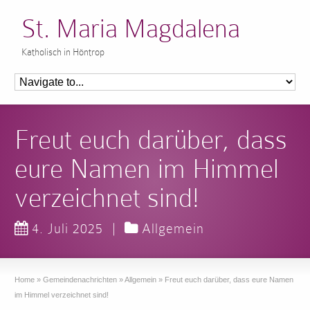
St. Maria Magdalena
Katholisch in Höntrop
Freut euch darüber, dass
eure Namen im Himmel
verzeichnet sind!
4. Juli 2025
|
Allgemein
Home
»
Gemeindenachrichten
»
Allgemein
»
Freut euch darüber, dass eure Namen
im Himmel verzeichnet sind!