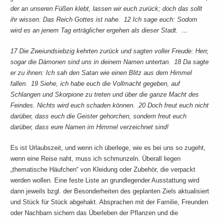
der an unseren Füßen klebt, lassen wir euch zurück; doch das sollt
ihr wissen: Das Reich Gottes ist nahe. 12 Ich sage euch: Sodom
wird es an jenem Tag erträglicher ergehen als dieser Stadt. …
17 Die Zweiundsiebzig kehrten zurück und sagten voller Freude: Herr,
sogar die Dämonen sind uns in deinem Namen untertan. 18 Da sagte
er zu ihnen: Ich sah den Satan wie einen Blitz aus dem Himmel
fallen. 19 Siehe, ich habe euch die Vollmacht gegeben, auf
Schlangen und Skorpione zu treten und über die ganze Macht des
Feindes. Nichts wird euch schaden können. 20 Doch freut euch nicht
darüber, dass euch die Geister gehorchen, sondern freut euch
darüber, dass eure Namen im Himmel verzeichnet sind!
Es ist Urlaubszeit, und wenn ich überlege, wie es bei uns so zugeht,
wenn eine Reise naht, muss ich schmunzeln. Überall liegen
„thematische Häufchen“ von Kleidung oder Zubehör, die verpackt
werden wollen. Eine feste Liste an grundlegender Ausstattung wird
dann jeweils bzgl. der Besonderheiten des geplanten Ziels aktualisiert
und Stück für Stück abgehakt. Absprachen mit der Familie, Freunden
oder Nachbarn sichern das Überleben der Pflanzen und die