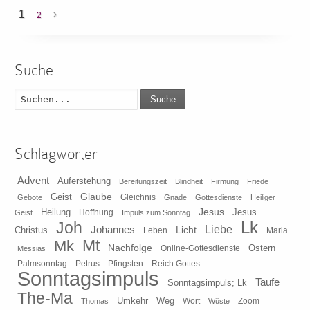
1
2
Suche
Suche
Schlagwörter
Advent
Auferstehung
Bereitungszeit
Blindheit
Firmung
Friede
Glaube
Geist
Gleichnis
Gebote
Gnade
Gottesdienste
Heiliger
Heilung
Jesus
Jesus
Geist
Hoffnung
Impuls zum Sonntag
Lk
Joh
Johannes
Liebe
Licht
Christus
Leben
Maria
Mt
Mk
Nachfolge
Ostern
Online-Gottesdienste
Messias
Pfingsten
Reich Gottes
Palmsonntag
Petrus
Sonntagsimpuls
Taufe
Sonntagsimpuls; Lk
The-Ma
Umkehr
Weg
Zoom
Thomas
Wort
Wüste