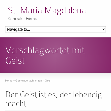
St. Maria Magdalena
Katholisch in Höntrop
Verschlagwortet mit
Geist
Home
»
Gemeindenachrichten
»
Geist
Der Geist ist es, der lebendig
macht…