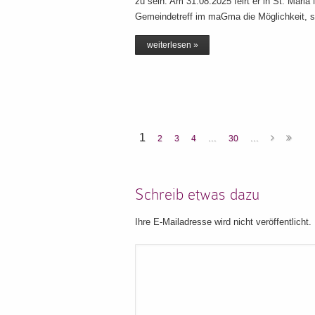
zu sein. Am 31.08.2025 feirt er in St. Mar
Gemeindetreff im maGma die Möglichkeit, s
weiterlesen »
1
...
...
2
3
4
30
Schreib etwas dazu
Ihre E-Mailadresse wird nicht veröffentlicht.