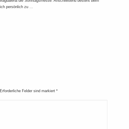
ia Magdalena die Sonntagsmesse. Anschließend besteht beim
ich persönlich zu …
 Erforderliche Felder sind markiert
*