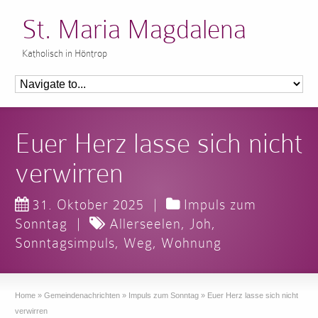
St. Maria Magdalena
Katholisch in Höntrop
Euer Herz lasse sich nicht
verwirren
31. Oktober 2025
|
Impuls zum
Sonntag
|
Allerseelen
,
Joh
,
Sonntagsimpuls
,
Weg
,
Wohnung
Home
»
Gemeindenachrichten
»
Impuls zum Sonntag
»
Euer Herz lasse sich nicht
verwirren