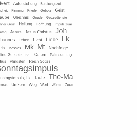
dvent
Auferstehung
Bereitungszeit
Geist
ndheit
Firmung
Friede
Gebote
laube
Gleichnis
Gnade
Gottesdienste
Heilung
liger Geist
Hoffnung
Impuls zum
Joh
Jesus
Jesus Christus
ntag
Lk
ohannes
Liebe
Licht
Leben
Mt
Mk
Nachfolge
ria
Messias
Ostern
line-Gottesdienste
Palmsonntag
Pfingsten
Reich Gottes
trus
onntagsimpuls
The-Ma
Taufe
nntagsimpuls; Lk
Umkehr
Weg
Zoom
omas
Wort
Wüste