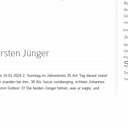
A
Bli
G
Hei
Son
J
Ma
ersten Jünger
On
Pe
S
So
 14.01.2024 2. Sonntag im Jahreskreis 35 Am Tag darauf stand
Th
r standen bei ihm. 36 Als Jesus vorüberging, richtete Johannes
Lamm Gottes! 37 Die beiden Jünger hörten, was er sagte, und
…