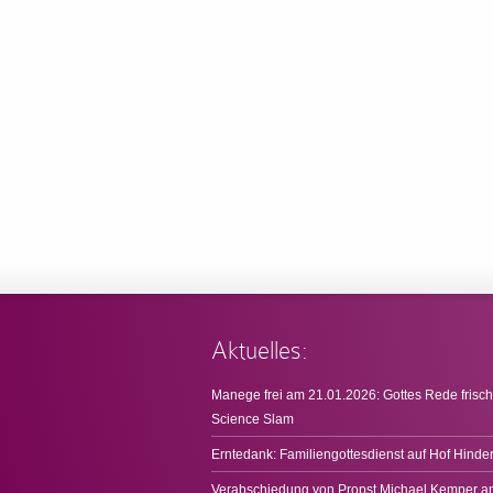
Aktuelles:
Manege frei am 21.01.2026: Gottes Rede frisch
Science Slam
Erntedank: Familiengottesdienst auf Hof Hinde
Verabschiedung von Propst Michael Kemper a