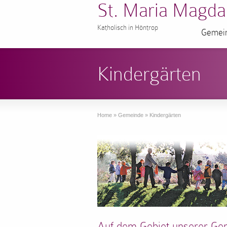
St. Maria Magda
Katholisch in Höntrop
Gemein
Kindergärten
Home
»
Gemeinde
»
Kindergärten
Auf dem Gebiet unserer Geme