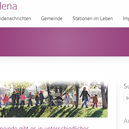
lena
denachrichten
Gemeinde
Stationen im Leben
Im
S
A
inde gibt es in unterschiedlicher