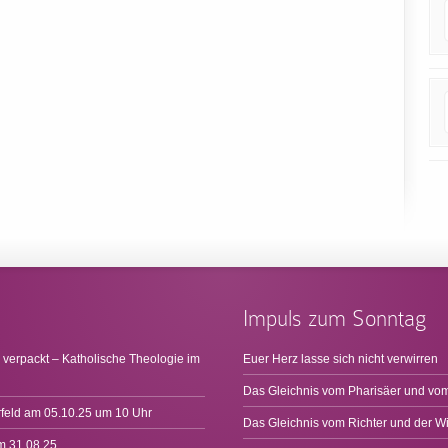
Impuls zum Sonntag
 verpackt – Katholische Theologie im
Euer Herz lasse sich nicht verwirren
Das Gleichnis vom Pharisäer und vom
rfeld am 05.10.25 um 10 Uhr
Das Gleichnis vom Richter und der W
m 31.08.25