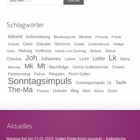
Suche
Schlagwörter
Advent
Auferstehung
Bereitungszeit
Blindheit
Firmung
Friede
Glaube
Geist
Gleichnis
Gebote
Gnade
Gottesdienste
Heiliger
Heilung
Jesus
Jesus
Geist
Hoffnung
Impuls zum Sonntag
Lk
Joh
Johannes
Liebe
Licht
Christus
Leben
Maria
Mt
Mk
Nachfolge
Ostern
Online-Gottesdienste
Messias
Pfingsten
Reich Gottes
Palmsonntag
Petrus
Sonntagsimpuls
Taufe
Sonntagsimpuls; Lk
The-Ma
Umkehr
Weg
Zoom
Thomas
Wort
Wüste
Aktuelles:
Manege frei am 21.01.2026: Gottes Rede frisch verpackt – Katholische