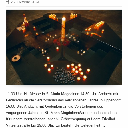
26. Oktober 2024
11:00 Uhr: Hl. Messe in St Maria Magdalena 14:30 Uhr: Andacht mit
Gedenken an die Verstorbenen des vergangenen Jahres in Eppendorf
16:00 Uhr: Andacht mit Gedenken an die Verstorbenen des
vergangenen Jahres in St. Maria MagdalenaWir entzünden ein Licht
für unsere Verstorbenen. anschl. Gräbersegnung auf dem Friedhof
Vinzenzstraße bis 19:00 Uhr: Es besteht die Gelegenheit …