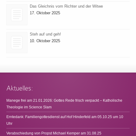
Das Gleichnis vom Richter und der Witwe
17. Oktober 2025
Steh auf und geh!
10. Oktober 2025
Aktuelles:
Manege frei am 21.01.2026: Gottes Rede frisch verpackt – Katholische
Theologie im Science Slam
Erntedank: Familiengottesdienst auf Hof Hinderfeld am 05.10.25 um 10
Uhr
Verabschiedung von Propst Michael Kemper am 31.08.25