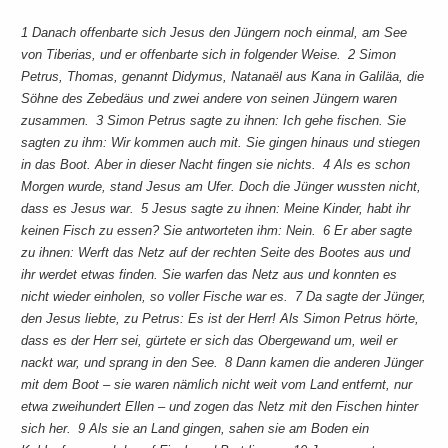
1 Danach offenbarte sich Jesus den Jüngern noch einmal, am See
von Tiberias, und er offenbarte sich in folgender Weise. 2 Simon
Petrus, Thomas, genannt Didymus, Natanaël aus Kana in Galiläa, die
Söhne des Zebedäus und zwei andere von seinen Jüngern waren
zusammen. 3 Simon Petrus sagte zu ihnen: Ich gehe fischen. Sie
sagten zu ihm: Wir kommen auch mit. Sie gingen hinaus und stiegen
in das Boot. Aber in dieser Nacht fingen sie nichts. 4 Als es schon
Morgen wurde, stand Jesus am Ufer. Doch die Jünger wussten nicht,
dass es Jesus war. 5 Jesus sagte zu ihnen: Meine Kinder, habt ihr
keinen Fisch zu essen? Sie antworteten ihm: Nein. 6 Er aber sagte
zu ihnen: Werft das Netz auf der rechten Seite des Bootes aus und
ihr werdet etwas finden. Sie warfen das Netz aus und konnten es
nicht wieder einholen, so voller Fische war es. 7 Da sagte der Jünger,
den Jesus liebte, zu Petrus: Es ist der Herr! Als Simon Petrus hörte,
dass es der Herr sei, gürtete er sich das Obergewand um, weil er
nackt war, und sprang in den See. 8 Dann kamen die anderen Jünger
mit dem Boot – sie waren nämlich nicht weit vom Land entfernt, nur
etwa zweihundert Ellen – und zogen das Netz mit den Fischen hinter
sich her. 9 Als sie an Land gingen, sahen sie am Boden ein