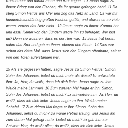
Kohlenfeuer und darauf Fisch und Brot liegen. 10 Jesus sagte zu
ihnen: Bringt von den Fischen, die ihr gerade gefangen habt! 11 Da
stieg Simon Petrus ans Ufer und zog das Netz an Land. Es war mit
hundertdreiundfünfzig großen Fischen gefüllt, und obwohl es so viele
waren, zerriss das Netz nicht. 12 Jesus sagte zu ihnen: Kommt her
und esst! Keiner von den Jüngern wagte ihn zu befragen: Wer bist
du? Denn sie wussten, dass es der Herr war. 13 Jesus trat heran,
nahm das Brot und gab es ihnen, ebenso den Fisch. 14 Dies war
schon das dritte Mal, dass Jesus sich den Jüngern offenbarte, seit er
von den Toten auferstanden war.
15 Als sie gegessen hatten, sagte Jesus zu Simon Petrus: Simon,
Sohn des Johannes, liebst du mich mehr als diese? Er antwortete
ihm: Ja, Herr, du weißt, dass ich dich liebe. Jesus sagte zu ihm:
Weide meine Lämmer! 16 Zum zweiten Mal fragte er ihn: Simon,
Sohn des Johannes, liebst du mich? Er antwortete ihm: Ja, Herr, du
weißt, dass ich dich liebe. Jesus sagte zu ihm: Weide meine
Schafe! 17 Zum dritten Mal fragte er ihn: Simon, Sohn des
Johannes, liebst du mich? Da wurde Petrus traurig, weil Jesus ihn
zum dritten Mal gefragt hatte: Liebst du mich? Er gab ihm zur
Antwort: Herr, du weißt alles; du weißt, dass ich dich liebe. Jesus