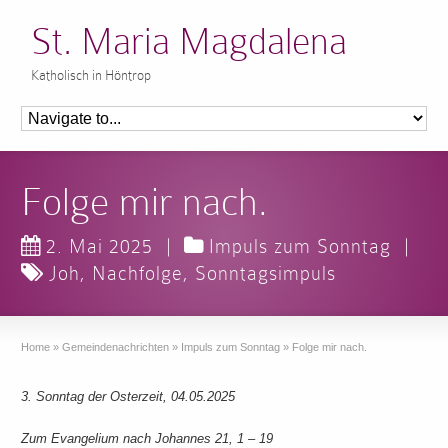
St. Maria Magdalena
Katholisch in Höntrop
Folge mir nach.
2. Mai 2025
|
Impuls zum Sonntag
|
Joh
,
Nachfolge
,
Sonntagsimpuls
Home
»
Gemeindenachrichten
»
Impuls zum Sonntag
»
Folge mir nach.
3. Sonntag der Osterzeit, 04.05.2025
Zum Evangelium nach Johannes 21, 1 – 19