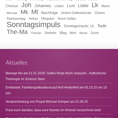
Lk
Joh
Johannes
Liebe
Licht
Christus
Leben
Maria
Mt
Mk
Nachfolge
Ostern
Online-Gottesdienste
Messias
Pfingsten
Reich Gottes
Palmsonntag
Petrus
Sonntagsimpuls
Taufe
Sonntagsimpuls; Lk
The-Ma
Umkehr
Weg
Zoom
Thomas
Wort
Wüste
Aktuelles:
Manege frei am 21.01.2026: Gottes Rede frisch verpackt – Katholische
Theologie im Science Slam
Erntedank: Familiengottesdienst auf Hof Hinderfeld am 05.10.25 um 10
Uhr
Verabschiedung von Propst Michael Kemper am 31.08.25
Freut euch darüber, dass eure Namen im Himmel verzeichnet sind!