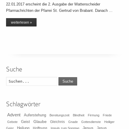
22.01.2017 erscheint die 2. Ausgabe der Wattenscheider
Pfarrnachrichten der Pfarrei St. Gertrud von Brabant. Danach …
weiterlesen »
Suche
Suche
Schlagwörter
Advent
Auferstehung
Bereitungszeit
Blindheit
Firmung
Friede
Glaube
Geist
Gleichnis
Gebote
Gnade
Gottesdienste
Heiliger
Heilung
Jesus
Jesus
Geist
Hoffnung
Impuls zum Sonntag