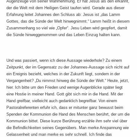
Augenzeuge von seiner Wahrnehmung. Er hat Jesus als den erkannt,
der die Welt mit dem Heiligen Geist taufen wird. Gerade aus dieser
Erfahrung leitet Johannes den Schluss ab: Jesus ist „das Lamm
Gottes, das die Sünde der Welt hinwegnimmt.“ Lamm heißt in diesem
Zusammenhang so viel wie „Opfer“. Jesu Leben wird geopfert, damit
die Sünde hinweggenommen und das Leben Einzug halten kann.
Und was passiert, wenn ich diese Aussage wiederhole? Zu einem
Zeitpunkt, der im Gegensatz zu der Johannes-Aussage sich nicht auf
ein Ereignis bezieht, welches in der Zukunft liegt, sondern in der
Vergangenheit? „Du nimmst hinweg die Sünde der Welt.“ Heute, jetzt,
hier. Ich bitte um den Frieden und wenige Augenblicke später liegt
eine Hostie in meiner Hand. Gott gibt sich mir in die Hand. Mit der
Hand greifbar, vielleicht auch gedanklich begreifbar. Von einem
Pastoralreferenten erfuhr ich, dass er mitunter ganz bewusst beim
Spenden der Kommunion die Hand des Menschen berührt, der um die
Kommunion bittet. Diese kurze Berührung erzähle ihm sehr viel über
die Befindlichkeiten seines Gegenübers. Man merke Anspannung wie
Gelassenheit und man merke es sehr schnell. Ich finde das