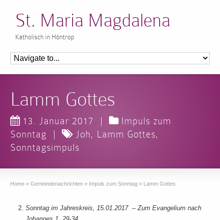
St. Maria Magdalena
Katholisch in Höntrop
Lamm Gottes
13. Januar 2017
|
Impuls zum
Sonntag
|
Joh
,
Lamm Gottes
,
Sonntagsimpuls
Home
»
Gemeindenachrichten
»
Impuls zum Sonntag
»
Lamm Gottes
Sonntag im Jahreskreis, 15.01.2017 –
Zum Evangelium nach
Johannes 1, 29-34