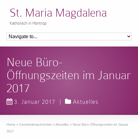
St. Maria Magdalena
Katholisch in Höntrop
Neue Büro-
Öffnungszeiten im Januar
2017
3. Januar 2017
|
Aktuelles
Home
»
Gemeindenachrichten
»
Aktuelles
»
Neue Büro-Öffnungszeiten im Januar
2017