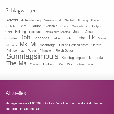
Schlagwörter
Advent
Auferstehung
Bereitungszeit
Blindheit
Firmung
Friede
Glaube
Geist
Gleichnis
Gebote
Gnade
Gottesdienste
Heiliger
Heilung
Jesus
Jesus
Geist
Hoffnung
Impuls zum Sonntag
Lk
Joh
Johannes
Liebe
Licht
Christus
Leben
Maria
Mt
Mk
Nachfolge
Ostern
Online-Gottesdienste
Messias
Pfingsten
Reich Gottes
Palmsonntag
Petrus
Sonntagsimpuls
Taufe
Sonntagsimpuls; Lk
The-Ma
Umkehr
Weg
Zoom
Thomas
Wort
Wüste
Aktuelles:
Manege frei am 21.01.2026: Gottes Rede frisch verpackt – Katholische
Theologie im Science Slam