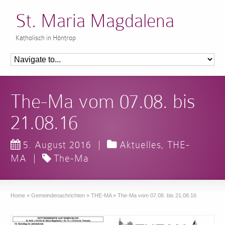
St. Maria Magdalena
Katholisch in Höntrop
The-Ma vom 07.08. bis
21.08.16
5. August 2016
|
Aktuelles
,
THE-
MA
|
The-Ma
Home
»
Gemeindenachrichten
»
THE-MA
»
The-Ma vom 07.08. bis 21.08.16