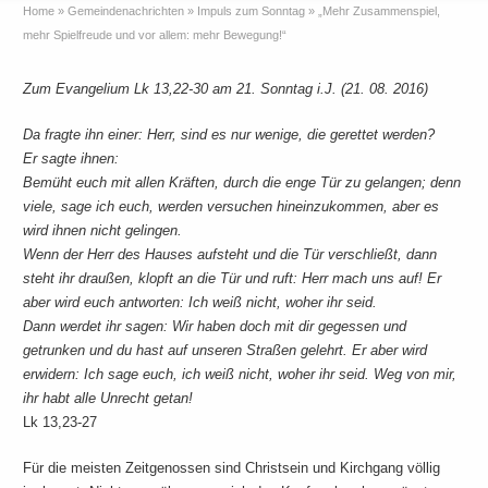
Home
»
Gemeindenachrichten
»
Impuls zum Sonntag
»
„Mehr Zusammenspiel,
mehr Spielfreude und vor allem: mehr Bewegung!“
Zum Evangelium Lk 13,22-30 am 21. Sonntag i.J. (21. 08. 2016)
Da fragte ihn einer: Herr, sind es nur wenige, die gerettet werden?
Er sagte ihnen:
Bemüht euch mit allen Kräften, durch die enge Tür zu gelangen; denn
viele, sage ich euch, werden versuchen hineinzukommen, aber es
wird ihnen nicht gelingen.
Wenn der Herr des Hauses aufsteht und die Tür verschließt, dann
steht ihr draußen, klopft an die Tür und ruft: Herr mach uns auf! Er
aber wird euch antworten: Ich weiß nicht, woher ihr seid.
Dann werdet ihr sagen: Wir haben doch mit dir gegessen und
getrunken und du hast auf unseren Straßen gelehrt. Er aber wird
erwidern: Ich sage euch, ich weiß nicht, woher ihr seid. Weg von mir,
ihr habt alle Unrecht getan!
Lk 13,23-27
Für die meisten Zeitgenossen sind Christsein und Kirchgang völlig