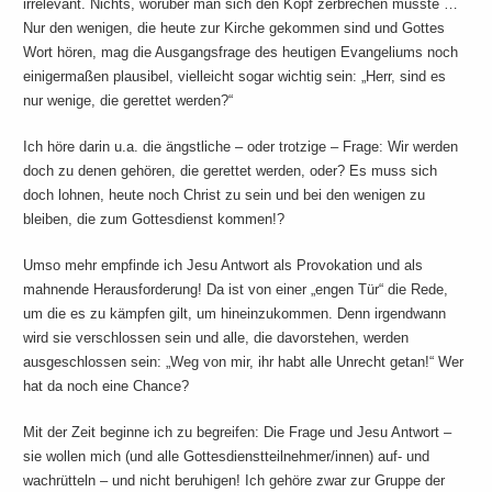
irrelevant. Nichts, worüber man sich den Kopf zerbrechen müsste …
Nur den wenigen, die heute zur Kirche gekommen sind und Gottes
Wort hören, mag die Ausgangsfrage des heutigen Evangeliums noch
einigermaßen plausibel, vielleicht sogar wichtig sein: „Herr, sind es
nur wenige, die gerettet werden?“
Ich höre darin u.a. die ängstliche – oder trotzige – Frage: Wir werden
doch zu denen gehören, die gerettet werden, oder? Es muss sich
doch lohnen, heute noch Christ zu sein und bei den wenigen zu
bleiben, die zum Gottesdienst kommen!?
Umso mehr empfinde ich Jesu Antwort als Provokation und als
mahnende Herausforderung! Da ist von einer „engen Tür“ die Rede,
um die es zu kämpfen gilt, um hineinzukommen. Denn irgendwann
wird sie verschlossen sein und alle, die davorstehen, werden
ausgeschlossen sein: „Weg von mir, ihr habt alle Unrecht getan!“ Wer
hat da noch eine Chance?
Mit der Zeit beginne ich zu begreifen: Die Frage und Jesu Antwort –
sie wollen mich (und alle Gottesdienstteilnehmer/innen) auf- und
wachrütteln – und nicht beruhigen! Ich gehöre zwar zur Gruppe der