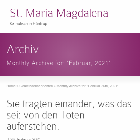
St. Maria Magdalena
Katholisch in Höntrop
Archiv
Monthly Archive for: ‘Februar, 2021’
Home
»
Gemeindenachrichten
»
Monthly Archive for: 'Februar 26th, 2021'
Sie fragten einander, was das
sei: von den Toten
auferstehen.
26. Februar 2021