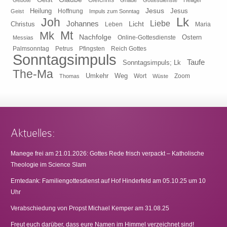
Gleichnis
Gebote
Gnade
Gottesdienste
Heiliger
Heilung
Jesus
Jesus
Geist
Hoffnung
Impuls zum Sonntag
Lk
Joh
Johannes
Liebe
Licht
Christus
Leben
Maria
Mt
Mk
Nachfolge
Ostern
Online-Gottesdienste
Messias
Pfingsten
Reich Gottes
Palmsonntag
Petrus
Sonntagsimpuls
Taufe
Sonntagsimpuls; Lk
The-Ma
Umkehr
Weg
Zoom
Thomas
Wort
Wüste
Aktuelles:
Manege frei am 21.01.2026: Gottes Rede frisch verpackt – Katholische
Theologie im Science Slam
Erntedank: Familiengottesdienst auf Hof Hinderfeld am 05.10.25 um 10
Uhr
Verabschiedung von Propst Michael Kemper am 31.08.25
Freut euch darüber, dass eure Namen im Himmel verzeichnet sind!