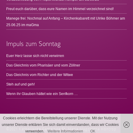
Freut euch darüber, dass eure Namen im Himmel verzeichnet sind!
Manege frei: Nochmal auf Anfang – Kirchenkabarett mit Ulrike Böhmer am
25.06.25 im maGma
Impuls zum Sonntag
Euer Herz lasse sich nicht verwirren
Das Gleichnis vom Pharisäer und vom Zöllner
Das Gleichnis vom Richter und der Witwe
Steh auf und geh!
Wenn ihr Glauben hättet wie ein Senfkorn …
Cookies erleichtern die Bereitstellung unserer Dienste. Mit der Nutzung
unserer Dienste erklären Sie sich damit einverstanden, dass wir Cookies
©2021 Katholische Gemeinde St. Maria Magdalena Höntrop
verwenden.
Weitere Informationen
OK