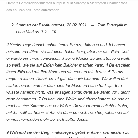
Home
»
Gemeindenachrichten
»
Impuls zum Sonntag
»
Sie fragten einander, was
das sei: von den Toten auferstehen.
Sonntag der Bereitungszeit, 28.02.2021 –
Zum Evangelium
nach Markus 9, 2 – 10
2 Sechs Tage danach nahm Jesus Petrus, Jakobus und Johannes
beiseite und führte sie auf einen hohen Berg, aber nur sie allein. Und
er wurde vor ihnen verwandelt; 3 seine Kleider wurden strahlend weiß,
so weiß, wie sie auf Erden kein Bleicher machen kann. 4 Da erschien
ihnen Elija und mit ihm Mose und sie redeten mit Jesus. 5 Petrus
sagte zu Jesus: Rabbi, es ist gut, dass wir hier sind. Wir wollen drei
Hütten bauen, eine für dich, eine für Mose und eine für Elija. 6 Er
wusste nämlich nicht, was er sagen sollte; denn sie waren vor Furcht
ganz benommen. 7 Da kam eine Wolke und überschattete sie und es
erscholl eine Stimme aus der Wolke: Dieser ist mein geliebter Sohn;
auf ihn sollt ihr hören. 8 Als sie dann um sich blickten, sahen sie auf
einmal niemanden mehr bei sich außer Jesus.
9 Während sie den Berg hinabstiegen, gebot er ihnen, niemandem zu