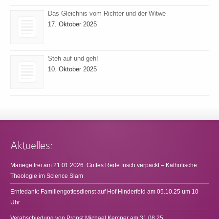
Das Gleichnis vom Richter und der Witwe
17. Oktober 2025
Steh auf und geh!
10. Oktober 2025
Aktuelles:
Manege frei am 21.01.2026: Gottes Rede frisch verpackt – Katholische
Theologie im Science Slam
Erntedank: Familiengottesdienst auf Hof Hinderfeld am 05.10.25 um 10
Uhr
Verabschiedung von Propst Michael Kemper am 31.08.25