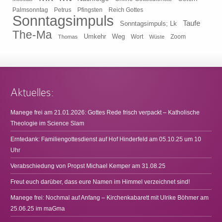
Pfingsten
Reich Gottes
Palmsonntag
Petrus
Sonntagsimpuls
Taufe
Sonntagsimpuls; Lk
The-Ma
Umkehr
Weg
Zoom
Thomas
Wort
Wüste
Aktuelles:
Manege frei am 21.01.2026: Gottes Rede frisch verpackt – Katholische
Theologie im Science Slam
Erntedank: Familiengottesdienst auf Hof Hinderfeld am 05.10.25 um 10
Uhr
Verabschiedung von Propst Michael Kemper am 31.08.25
Freut euch darüber, dass eure Namen im Himmel verzeichnet sind!
Manege frei: Nochmal auf Anfang – Kirchenkabarett mit Ulrike Böhmer am
25.06.25 im maGma