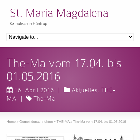
St. Maria Magdalena
Katholisch in Höntrop
The-Ma vom 17.04. bis
01.05.2016
16. April 2016
|
Aktuelles
,
THE-
MA
|
The-Ma
Home
»
Gemeindenachrichten
»
THE-MA
»
The-Ma vom 17.04. bis 01.05.2016