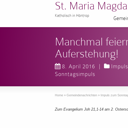
St. Maria Magda
Katholisch in Höntrop
Gemein
Manchmal feiern
Auferstehung!
8. April 2016
|
Impul
Sonntagsimpuls
Home
»
Gemeindenachrichten
»
Impuls zum Sonnta
Zum Evangelium Joh 21,1-14 am 2. Osterso