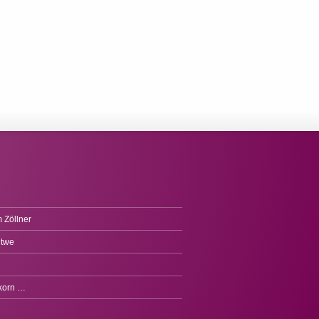
 Zöllner
itwe
fkorn …