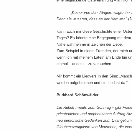
eine beglückende Ostererfahrung – ähnlich
„Keiner von den Jüngern wagte ihn zu 
Denn sie wussten, dass es der Herr war.“
(J
Kann auch mir diese Geschichte einer Oster
Tages? Es könnte eine Begegnung mit dem A
Nähe wahrnehme in Zeichen der Liebe.
Zum Beispiel in einem Fremden, der mich um 
wenn ich mit meinem Latein am Ende bin un
einmal – anders – zu versuchen …
Mir kommt ein Liedvers in den Sinn: „Manchm
werden aufgebrochen und ein Lied ist da.“
Burkhard Schönwälder
Die Rubrik Impuls zum Sonntag – gibt Frau
priesterlichen und prophetischen Auftrag Au
neu persönliche Gedanken zum Evangelium d
Glaubenszeugnisse von Menschen, die versu