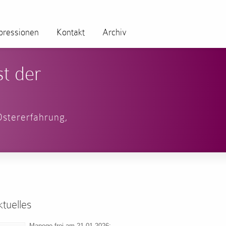
pressionen
Kontakt
Archiv
t der
Ostererfahrung
,
tuelles
Manege frei am 21.01.2026: