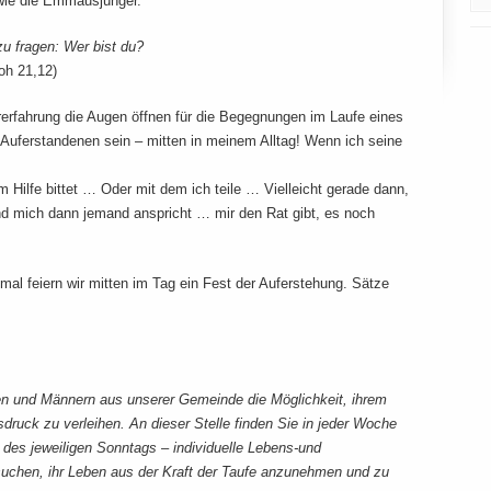
 wie die Emmausjünger.
fragen: Wer bist du?
oh 21,12)
erfahrung die Augen öffnen für die Begegnungen im Laufe eines
uferstandenen sein – mitten in meinem Alltag! Wenn ich seine
Hilfe bittet … Oder mit dem ich teile … Vielleicht gerade dann,
d mich dann jemand anspricht … mir den Rat gibt, es noch
al feiern wir mitten im Tag ein Fest der Auferstehung. Sätze
en und Männern aus unserer Gemeinde die Möglichkeit, ihrem
sdruck zu verleihen. An dieser Stelle finden Sie in jeder Woche
es jeweiligen Sonntags – individuelle Lebens-und
chen, ihr Leben aus der Kraft der Taufe anzunehmen und zu