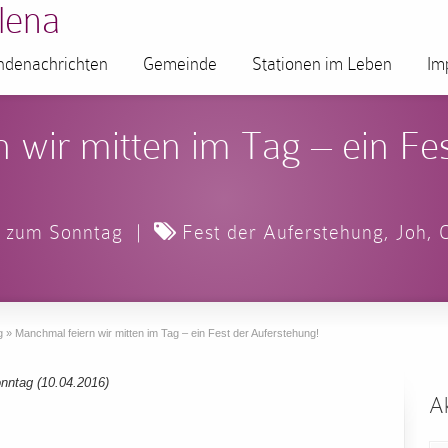
lena
denachrichten
Gemeinde
Stationen im Leben
Im
 wir mitten im Tag – ein Fes
s zum Sonntag
|
Fest der Auferstehung
,
Joh
,
g
»
Manchmal feiern wir mitten im Tag – ein Fest der Auferstehung!
nntag (10.04.2016)
Ak