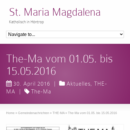
St. Maria Magdalena
Katholisch in Höntrop
The-Ma vom 01.05. bis
15.05.2016
30. April 2016
|
Aktuelles
,
THE-
MA
|
The-Ma
Home
»
Gemeindenachrichten
»
THE-MA
»
The-Ma vom 01.05. bis 15.05.2016