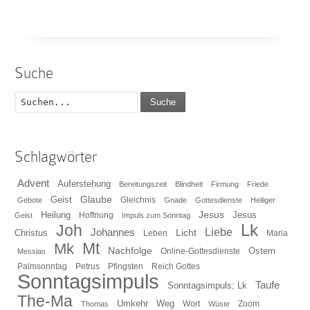
Suche
Suche
Schlagwörter
Advent
Auferstehung
Bereitungszeit
Blindheit
Firmung
Friede
Glaube
Geist
Gleichnis
Gebote
Gnade
Gottesdienste
Heiliger
Heilung
Jesus
Jesus
Geist
Hoffnung
Impuls zum Sonntag
Lk
Joh
Johannes
Liebe
Licht
Christus
Leben
Maria
Mt
Mk
Nachfolge
Ostern
Online-Gottesdienste
Messias
Pfingsten
Reich Gottes
Palmsonntag
Petrus
Sonntagsimpuls
Taufe
Sonntagsimpuls; Lk
The-Ma
Umkehr
Weg
Zoom
Thomas
Wort
Wüste