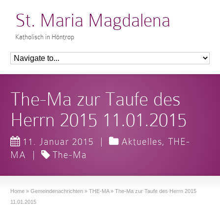
St. Maria Magdalena
Katholisch in Höntrop
The-Ma zur Taufe des
Herrn 2015 11.01.2015
11. Januar 2015
|
Aktuelles
,
THE-
MA
|
The-Ma
Home
»
Gemeindenachrichten
»
THE-MA
»
The-Ma zur Taufe des Herrn 2015
11.01.2015