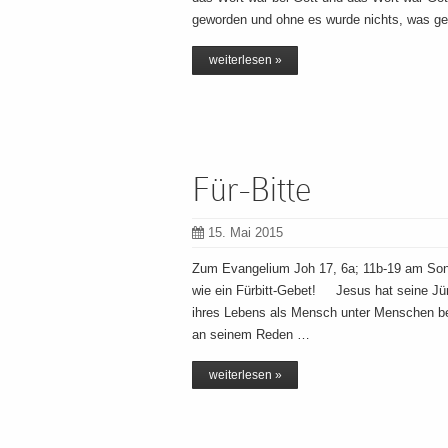
geworden und ohne es wurde nichts, was ge
weiterlesen »
Für-Bitte
15. Mai 2015
Zum Evangelium Joh 17, 6a; 11b-19 am So
wie ein Fürbitt-Gebet! Jesus hat seine Jü
ihres Lebens als Mensch unter Menschen beg
an seinem Reden …
weiterlesen »