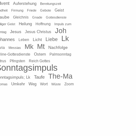
dvent
Auferstehung
Bereitungszeit
Geist
ndheit
Firmung
Friede
Gebote
laube
Gleichnis
Gnade
Gottesdienste
Heilung
liger Geist
Hoffnung
Impuls zum
Joh
Jesus
Jesus Christus
ntag
Lk
ohannes
Liebe
Licht
Leben
Mt
Mk
Nachfolge
ria
Messias
Ostern
line-Gottesdienste
Palmsonntag
Pfingsten
Reich Gottes
trus
onntagsimpuls
The-Ma
Taufe
nntagsimpuls; Lk
Umkehr
Weg
Zoom
omas
Wort
Wüste