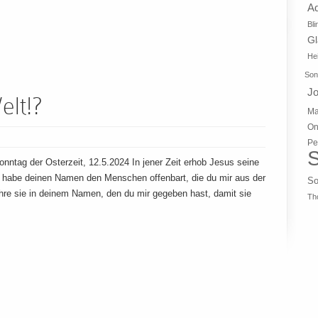
A
Bli
G
Hei
Son
J
elt!?
Ma
On
Pe
S
ntag der Osterzeit, 12.5.2024 In jener Zeit erhob Jesus seine
 habe deinen Namen den Menschen offenbart, die du mir aus der
So
hre sie in deinem Namen, den du mir gegeben hast, damit sie
Th