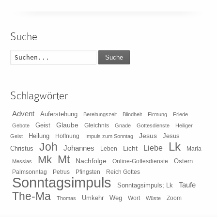
Suche
Suche
Schlagwörter
Advent
Auferstehung
Bereitungszeit
Blindheit
Firmung
Friede
Glaube
Geist
Gleichnis
Gebote
Gnade
Gottesdienste
Heiliger
Heilung
Jesus
Jesus
Geist
Hoffnung
Impuls zum Sonntag
Lk
Joh
Johannes
Liebe
Licht
Christus
Leben
Maria
Mt
Mk
Nachfolge
Ostern
Online-Gottesdienste
Messias
Pfingsten
Reich Gottes
Palmsonntag
Petrus
Sonntagsimpuls
Taufe
Sonntagsimpuls; Lk
The-Ma
Umkehr
Weg
Zoom
Thomas
Wort
Wüste