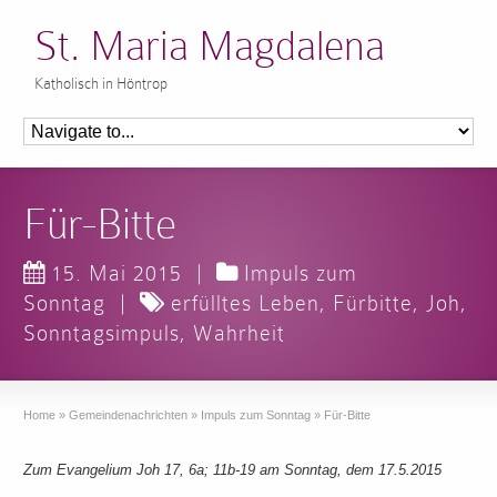
St. Maria Magdalena
Katholisch in Höntrop
Für-Bitte
15. Mai 2015
|
Impuls zum
Sonntag
|
erfülltes Leben
,
Fürbitte
,
Joh
,
Sonntagsimpuls
,
Wahrheit
Home
»
Gemeindenachrichten
»
Impuls zum Sonntag
»
Für-Bitte
Zum Evangelium Joh 17, 6a; 11b-19 am Sonntag, dem 17.5.2015