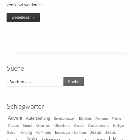
versklavt worden ist.
weiterlesen »
Suche
Suche
Schlagwörter
Advent
Auferstehung
Bereitungszeit
Blindheit
Firmung
Friede
Glaube
Geist
Gleichnis
Gebote
Gnade
Gottesdienste
Heiliger
Heilung
Jesus
Jesus
Geist
Hoffnung
Impuls zum Sonntag
Lk
Joh