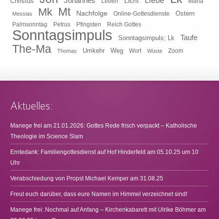
Johannes
Liebe
Licht
Christus
Leben
Maria
Mt
Mk
Nachfolge
Ostern
Online-Gottesdienste
Messias
Pfingsten
Reich Gottes
Palmsonntag
Petrus
Sonntagsimpuls
Taufe
Sonntagsimpuls; Lk
The-Ma
Umkehr
Weg
Zoom
Thomas
Wort
Wüste
Aktuelles:
Manege frei am 21.01.2026: Gottes Rede frisch verpackt – Katholische
Theologie im Science Slam
Erntedank: Familiengottesdienst auf Hof Hinderfeld am 05.10.25 um 10
Uhr
Verabschiedung von Propst Michael Kemper am 31.08.25
Freut euch darüber, dass eure Namen im Himmel verzeichnet sind!
Manege frei: Nochmal auf Anfang – Kirchenkabarett mit Ulrike Böhmer am