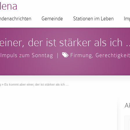
lena
denachrichten
Gemeinde
Stationen im Leben
Im
ner, der ist stärker als ich 
Impuls zum Sonntag
|
Firmung
,
Gerechtigkei
g
»
Es kommt aber einer, der ist stärker als ich …
Ak