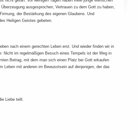
t es nicht getan. Vor wenigen Tagen haben viele junge Menschen
hre Überzeugung ausgesprochen, Vertrauen zu dem Gott zu haben,
r Firmung, der Bestärkung des eigenen Glaubens. Und
es Heiligen Geistes gebeten.
eben nach einem gerechten Leben erst. Und wieder finden wir in
: Nicht im regelmäßigen Besuch eines Tempels ist der Weg in
mmten Betrag, mit dem man sich einen Platz bei Gott erkaufen
Im Leben mit anderen im Bewusstsein auf denjenigen, der das
e Liebe teilt.