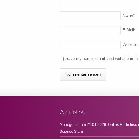
Name
*
E-Mail
*
Website
Save my name, email, and website in thi
Aktuelles:
Manege frei am 21.01.2026: Gottes Rede frisch
Science Slam