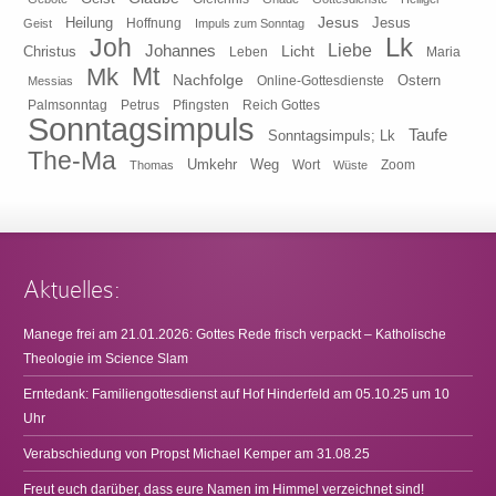
Heilung
Jesus
Jesus
Geist
Hoffnung
Impuls zum Sonntag
Lk
Joh
Johannes
Liebe
Licht
Christus
Leben
Maria
Mt
Mk
Nachfolge
Ostern
Online-Gottesdienste
Messias
Pfingsten
Reich Gottes
Palmsonntag
Petrus
Sonntagsimpuls
Taufe
Sonntagsimpuls; Lk
The-Ma
Umkehr
Weg
Zoom
Thomas
Wort
Wüste
Aktuelles:
Manege frei am 21.01.2026: Gottes Rede frisch verpackt – Katholische
Theologie im Science Slam
Erntedank: Familiengottesdienst auf Hof Hinderfeld am 05.10.25 um 10
Uhr
Verabschiedung von Propst Michael Kemper am 31.08.25
Freut euch darüber, dass eure Namen im Himmel verzeichnet sind!