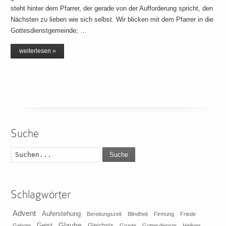
steht hinter dem Pfarrer, der gerade von der Aufforderung spricht, den
Nächsten zu lieben wie sich selbst. Wir blicken mit dem Pfarrer in die
Gottesdienstgemeinde; …
weiterlesen »
Suche
Suche
Schlagwörter
Advent
Auferstehung
Bereitungszeit
Blindheit
Firmung
Friede
Glaube
Geist
Gleichnis
Gebote
Gnade
Gottesdienste
Heiliger