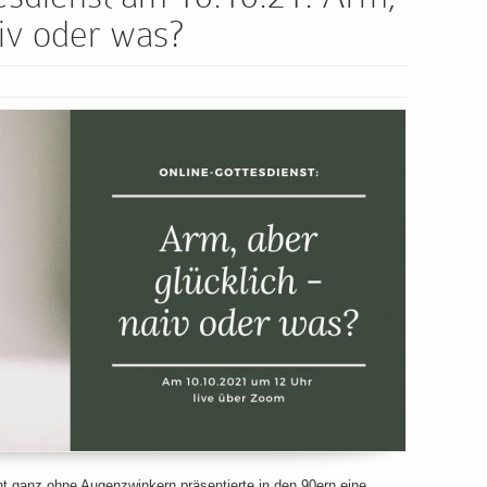
aiv oder was?
t ganz ohne Augenzwinkern präsentierte in den 90ern eine