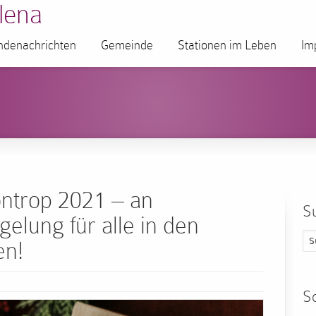
lena
denachrichten
Gemeinde
Stationen im Leben
Im
ntrop 2021 – an
S
elung für alle in den
en!
S