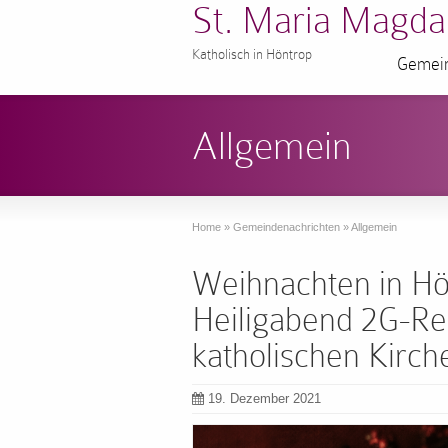
St. Maria Magda
Katholisch in Höntrop
Gemein
Allgemein
Home
»
Gemeindenachrichten
»
Allgemein
Weihnachten in Hö
Heiligabend 2G-Reg
katholischen Kirch
19. Dezember 2021