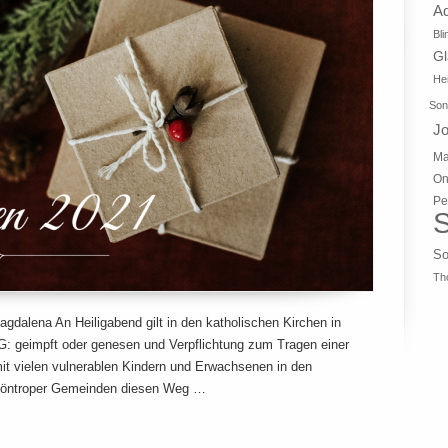
A
Bli
G
Hei
Son
J
Ma
On
Pe
S
So
Th
agdalena An Heiligabend gilt in den katholischen Kirchen in
2G: geimpft oder genesen und Verpflichtung zum Tragen einer
it vielen vulnerablen Kindern und Erwachsenen in den
 Höntroper Gemeinden diesen Weg …