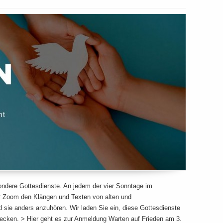
sondere Gottesdienste. An jedem der vier Sonntage im
ber Zoom den Klängen und Texten von alten und
sie anders anzuhören. Wir laden Sie ein, diese Gottesdienste
decken. > Hier geht es zur Anmeldung Warten auf Frieden am 3.