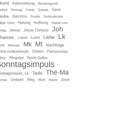
dvent
Auferstehung
Bereitungszeit
Geist
ndheit
Firmung
Friede
Gebote
laube
Gleichnis
Gnade
Gottesdienste
Heilung
liger Geist
Hoffnung
Impuls zum
Joh
Jesus
Jesus Christus
ntag
Lk
ohannes
Liebe
Licht
Leben
Mt
Mk
Nachfolge
ria
Messias
Ostern
line-Gottesdienste
Palmsonntag
Pfingsten
Reich Gottes
trus
onntagsimpuls
The-Ma
Taufe
nntagsimpuls; Lk
Umkehr
Weg
Zoom
omas
Wort
Wüste