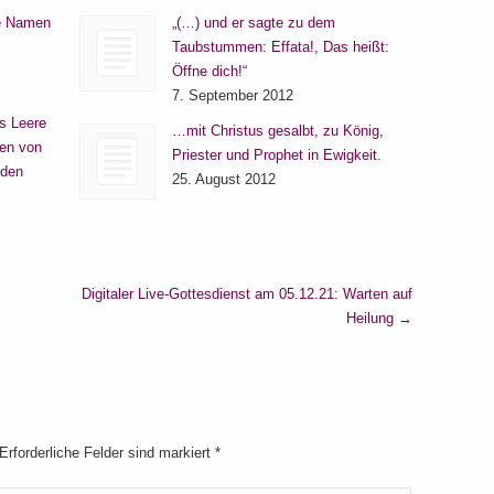
re Namen
„(…) und er sagte zu dem
Taubstummen: Effata!, Das heißt:
Öffne dich!“
7. September 2012
s Leere
…mit Christus gesalbt, zu König,
en von
Priester und Prophet in Ewigkeit.
 den
25. August 2012
Digitaler Live-Gottesdienst am 05.12.21: Warten auf
Heilung
→
 Erforderliche Felder sind markiert
*