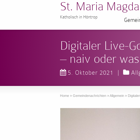
St. Maria Magda
Katholisch in Höntrop
Gemein
Digitaler Live-G
– naiv oder was
5. Oktober 2021
|
Al
Home
»
Gemeindenachrichten
»
Allgemein
»
Digitale