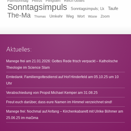
Pfingsten
Reich Gottes
Palmsonntag
Petrus
Sonntagsimpuls
Taufe
Sonntagsimpuls; Lk
The-Ma
Umkehr
Weg
Zoom
Thomas
Wort
Wüste
Aktuelles:
Manege frei am 21.01.2026: Gottes Rede frisch verpackt – Katholische
Theologie im Science Slam
Erntedank: Familiengottesdienst auf Hof Hinderfeld am 05.10.25 um 10
Uhr
Verabschiedung von Propst Michael Kemper am 31.08.25
Freut euch darüber, dass eure Namen im Himmel verzeichnet sind!
Manege frei: Nochmal auf Anfang – Kirchenkabarett mit Ulrike Böhmer am
25.06.25 im maGma