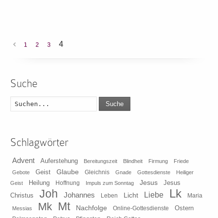
4
1
2
3
Suche
Suche
Schlagwörter
Advent
Auferstehung
Bereitungszeit
Blindheit
Firmung
Friede
Glaube
Geist
Gleichnis
Gebote
Gnade
Gottesdienste
Heiliger
Heilung
Jesus
Jesus
Geist
Hoffnung
Impuls zum Sonntag
Lk
Joh
Johannes
Liebe
Licht
Christus
Leben
Maria
Mt
Mk
Nachfolge
Ostern
Online-Gottesdienste
Messias