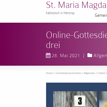
St. Maria Magda
Katholisch in Höntrop
Gemein
Online-Gottesdi
drei
28. Mai 2021
|
Allge
Home
»
Gemeindenachrichten
»
Allgemein
»
Online-