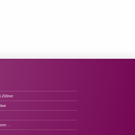
 Zöllner
itwe
fkorn …