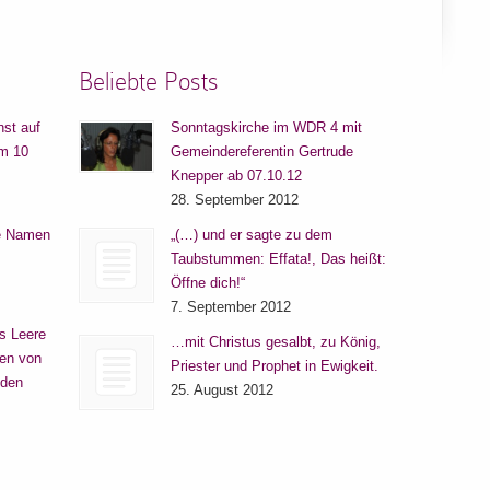
Beliebte Posts
nst auf
Sonntagskirche im WDR 4 mit
um 10
Gemeindereferentin Gertrude
Knepper ab 07.10.12
28. September 2012
re Namen
„(…) und er sagte zu dem
Taubstummen: Effata!, Das heißt:
Öffne dich!“
7. September 2012
s Leere
…mit Christus gesalbt, zu König,
en von
Priester und Prophet in Ewigkeit.
 den
25. August 2012