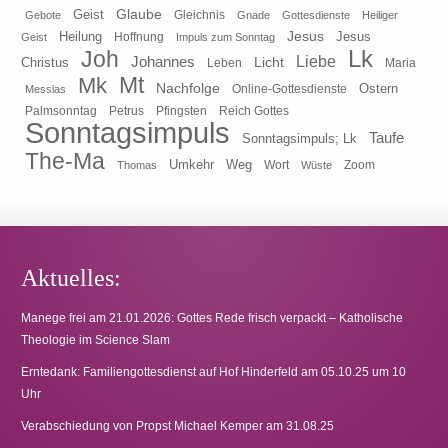
Glaube
Geist
Gleichnis
Gebote
Gnade
Gottesdienste
Heiliger
Heilung
Jesus
Jesus
Geist
Hoffnung
Impuls zum Sonntag
Lk
Joh
Johannes
Liebe
Licht
Christus
Leben
Maria
Mt
Mk
Nachfolge
Ostern
Online-Gottesdienste
Messias
Pfingsten
Reich Gottes
Palmsonntag
Petrus
Sonntagsimpuls
Taufe
Sonntagsimpuls; Lk
The-Ma
Umkehr
Weg
Zoom
Thomas
Wort
Wüste
Aktuelles:
Manege frei am 21.01.2026: Gottes Rede frisch verpackt – Katholische
Theologie im Science Slam
Erntedank: Familiengottesdienst auf Hof Hinderfeld am 05.10.25 um 10
Uhr
Verabschiedung von Propst Michael Kemper am 31.08.25