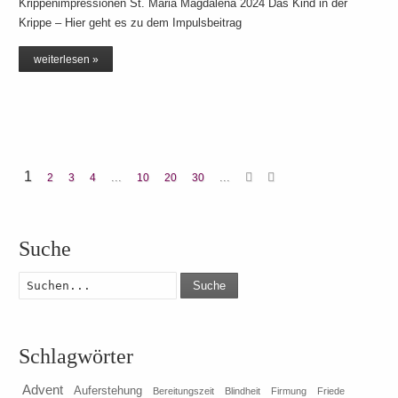
Krippenimpressionen St. Maria Magdalena 2024 Das Kind in der
Krippe – Hier geht es zu dem Impulsbeitrag
weiterlesen »
1
...
...
2
3
4
10
20
30
Suche
Suche
Schlagwörter
Advent
Auferstehung
Bereitungszeit
Blindheit
Firmung
Friede