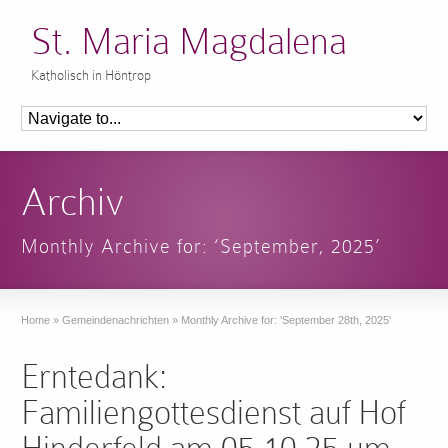
St. Maria Magdalena
Katholisch in Höntrop
Archiv
Monthly Archive for: ‘September, 2025’
Home
»
Gemeindenachrichten
»
Monthly Archive for: 'September 28th, 2025'
Erntedank:
Familiengottesdienst auf Hof