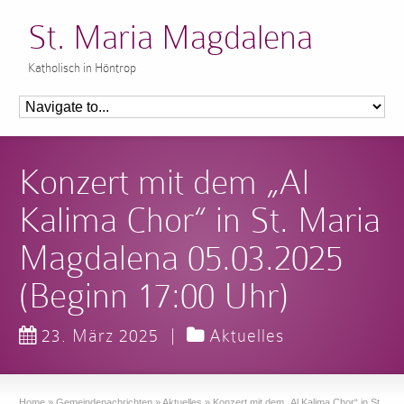
St. Maria Magdalena
Katholisch in Höntrop
Konzert mit dem „Al
Kalima Chor“ in St. Maria
Magdalena 05.03.2025
(Beginn 17:00 Uhr)
23. März 2025
|
Aktuelles
Home
»
Gemeindenachrichten
»
Aktuelles
»
Konzert mit dem „Al Kalima Chor“ in St.