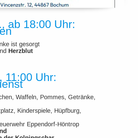
, ab 18:00 Uhr:
en
nke ist gesorgt
nd
Herzblut
, 11:00 Uhr:
ienst
chen, Waffeln, Pommes, Getränke,
latz, Kinderspiele, Hüpfburg,
 Feuerwehr Eppendorf-Höntrop
und
e der Kolpingschar