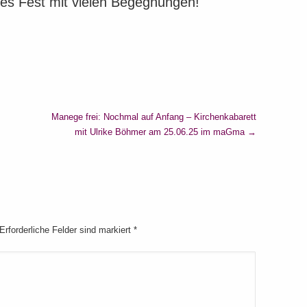
nes Fest mit vielen Begegnungen!
Manege frei: Nochmal auf Anfang – Kirchenkabarett
mit Ulrike Böhmer am 25.06.25 im maGma
→
 Erforderliche Felder sind markiert
*