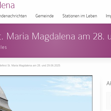
lena
denachrichten
Gemeinde
Stationen im Leben
Im
t. Maria Magdalena am 28. 
lles
efest St. Maria Magdalena am 28. und 29.06.2025
Ak