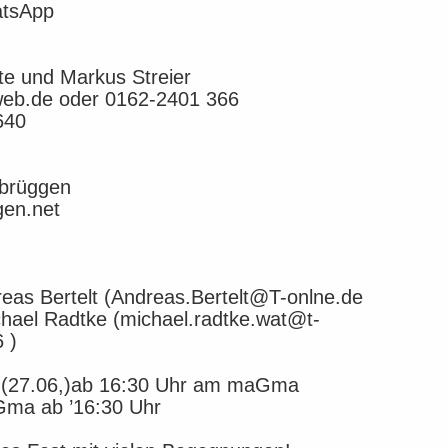
atsApp
te und Markus Streier
@web.de oder 0162-2401 366
640
sbrüggen
gen.net
reas Bertelt (Andreas.Bertelt@T-onlne.de
hael Radtke (michael.radtke.wat@t-
 )
r. (27.06,)ab 16:30 Uhr am maGma
Gma ab ’16:30 Uhr