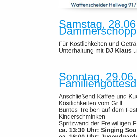
Samstag, 28.06.
Dämmerschopp
Für Köstlichkeiten und Geträ
Unterhaltung mit
DJ Klaus
u
Sonntag, 29.06.
Familiengottesd
Anschließend Kaffee und Ku
Köstlichkeiten vom Grill
Buntes Treiben auf dem Festp
Kinderschminken
Spritzwand der Freiwilligen
ca. 13:30 Uhr: Singing So
ca. 16:00 Uhr: Jugendgard