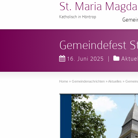
St. Maria Magda
Katholisch in Höntrop
Gemein
Gemeindefest S
16. Juni 2025
|
Aktue
Home
»
Gemeindenachrichten
»
Aktuelles
»
Gemeind