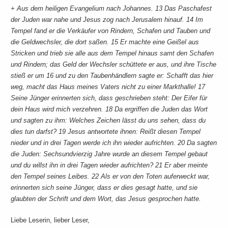
+ Aus dem heiligen Evangelium nach Johannes. 13 Das Paschafest
der Juden war nahe und Jesus zog nach Jerusalem hinauf. 14 Im
Tempel fand er die Verkäufer von Rindern, Schafen und Tauben und
die Geldwechsler, die dort saßen. 15 Er machte eine Geißel aus
Stricken und trieb sie alle aus dem Tempel hinaus samt den Schafen
und Rindern; das Geld der Wechsler schüttete er aus, und ihre Tische
stieß er um 16 und zu den Taubenhändlern sagte er: Schafft das hier
weg, macht das Haus meines Vaters nicht zu einer Markthalle! 17
Seine Jünger erinnerten sich, dass geschrieben steht: Der Eifer für
dein Haus wird mich verzehren. 18 Da ergriffen die Juden das Wort
und sagten zu ihm: Welches Zeichen lässt du uns sehen, dass du
dies tun darfst? 19 Jesus antwortete ihnen: Reißt diesen Tempel
nieder und in drei Tagen werde ich ihn wieder aufrichten. 20 Da sagten
die Juden: Sechsundvierzig Jahre wurde an diesem Tempel gebaut
und du willst ihn in drei Tagen wieder aufrichten? 21 Er aber meinte
den Tempel seines Leibes. 22 Als er von den Toten auferweckt war,
erinnerten sich seine Jünger, dass er dies gesagt hatte, und sie
glaubten der Schrift und dem Wort, das Jesus gesprochen hatte.
Liebe Leserin, lieber Leser,