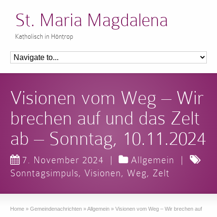
St. Maria Magdalena
Katholisch in Höntrop
Visionen vom Weg – Wir
brechen auf und das Zelt
ab – Sonntag, 10.11.2024
7. November 2024
|
Allgemein
|
Sonntagsimpuls
,
Visionen
,
Weg
,
Zelt
Home
»
Gemeindenachrichten
»
Allgemein
»
Visionen vom Weg – Wir brechen auf