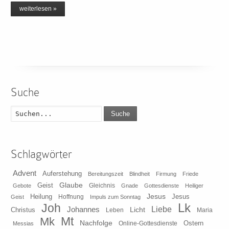
weiterlesen »
Suche
Suche
Schlagwörter
Advent
Auferstehung
Bereitungszeit
Blindheit
Firmung
Friede
Glaube
Geist
Gleichnis
Gebote
Gnade
Gottesdienste
Heiliger
Heilung
Jesus
Jesus
Geist
Hoffnung
Impuls zum Sonntag
Lk
Joh
Johannes
Liebe
Licht
Christus
Leben
Maria
Mt
Mk
Nachfolge
Ostern
Online-Gottesdienste
Messias