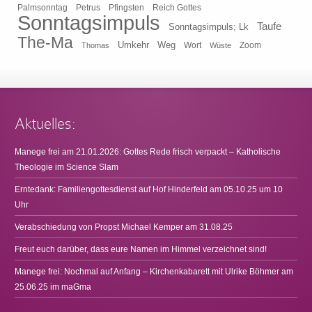
Pfingsten
Reich Gottes
Palmsonntag
Petrus
Sonntagsimpuls
Taufe
Sonntagsimpuls; Lk
The-Ma
Umkehr
Weg
Zoom
Thomas
Wort
Wüste
Aktuelles:
Manege frei am 21.01.2026: Gottes Rede frisch verpackt – Katholische
Theologie im Science Slam
Erntedank: Familiengottesdienst auf Hof Hinderfeld am 05.10.25 um 10
Uhr
Verabschiedung von Propst Michael Kemper am 31.08.25
Freut euch darüber, dass eure Namen im Himmel verzeichnet sind!
Manege frei: Nochmal auf Anfang – Kirchenkabarett mit Ulrike Böhmer am
25.06.25 im maGma