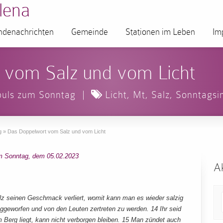
lena
denachrichten
Gemeinde
Stationen im Leben
Im
 vom Salz und vom Licht
puls zum Sonntag
|
Licht
,
Mt
,
Salz
,
Sonntagsi
g
»
Das Doppelwort vom Salz und vom Licht
m Sonntag, dem 05.02.2023
Ak
lz seinen Geschmack verliert, womit kann man es wieder salzig
geworfen und von den Leuten zertreten zu werden. 14 Ihr seid
em Berg liegt, kann nicht verborgen bleiben. 15 Man zündet auch