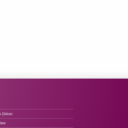
 Zöllner
itwe