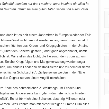
en Scheffel, sondern auf den Leuchter; dann leuchtet sie allen im
en leuchten, damit sie eure guten Taten sehen und euren Vater
und doch ist es seit einem Jahr mitten in Europa wieder der Fall:
chlimme Wort nicht benutzt werden muss, nennt man das jetzt
enschen flüchten aus Krisen- und Kriegsgebieten. In der Ukraine
 („unter den Scheffel gestellt“) oder ganz abgeschaltet, damit
lich ist. Wir stellen das Licht, die Heizung, den Strom ab, um
en. Solche Kriegsfolgen und Mangelverwaltung werden sogar
liert, um andere Länder zu destabilisieren und zu demoralisieren.
menschlicher Schutzschild“; Zivilpersonen werden in der Nähe
, um den Gegner so von einem Angriff abzuhalten.
dem Ende des schrecklichen 2. Weltkriegs um Frieden und
ochgehalten. Andererseits kann „der Frömmste nicht in Frieden
ällt“. Es ist für mich eine Schande, dass zig Millionen oder
t werden. Was könnte man mit dieser riesigen Summe Euro alles