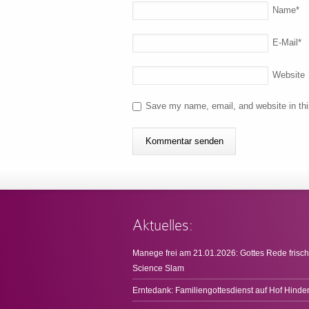
Name
*
E-Mail
*
Website
Save my name, email, and website in thi
Aktuelles:
Manege frei am 21.01.2026: Gottes Rede frisch
Science Slam
Erntedank: Familiengottesdienst auf Hof Hinde