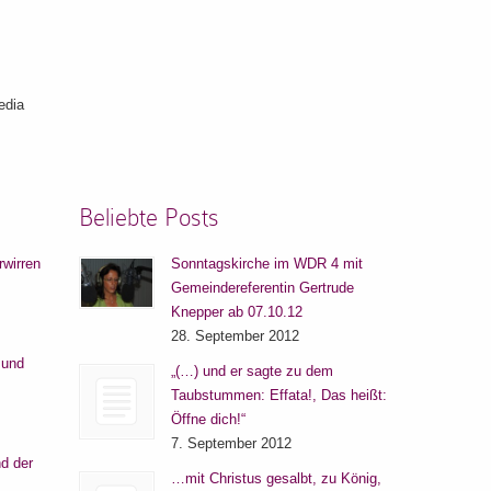
edia
Beliebte Posts
rwirren
Sonntagskirche im WDR 4 mit
Gemeindereferentin Gertrude
Knepper ab 07.10.12
28. September 2012
 und
„(…) und er sagte zu dem
Taubstummen: Effata!, Das heißt:
Öffne dich!“
7. September 2012
d der
…mit Christus gesalbt, zu König,