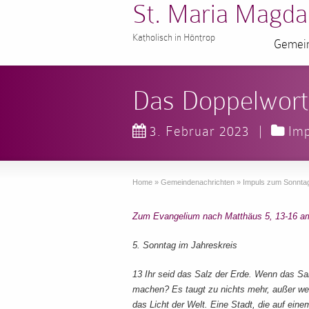
St. Maria Magda
Katholisch in Höntrop
Gemein
Das Doppelwort
3. Februar 2023
|
Im
Home
»
Gemeindenachrichten
»
Impuls zum Sonnta
Zum Evangelium nach Matthäus 5, 13-16 a
5. Sonntag im Jahreskreis
13 Ihr seid das Salz der Erde. Wenn das Sa
machen? Es taugt zu nichts mehr, außer weg
das Licht der Welt. Eine Stadt, die auf ein