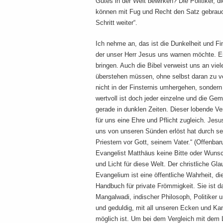
Gutes in der Welt bewirken? Die Politiker, 
können mit Fug und Recht den Satz gebrauch
Schritt weiter“.
Ich nehme an, das ist die Dunkelheit und F
der unser Herr Jesus uns warnen möchte. E
bringen. Auch die Bibel verweist uns an viele
überstehen müssen, ohne selbst daran zu ver
nicht in der Finsternis umhergehen, sondern
wertvoll ist doch jeder einzelne und die Gem
gerade in dunklen Zeiten. Dieser lobende Ve
für uns eine Ehre und Pflicht zugleich. Jesu
uns von unseren Sünden erlöst hat durch se
Priestern vor Gott, seinem Vater.“ (Offenbar
Evangelist Matthäus keine Bitte oder Wunsch
und Licht für diese Welt. Der christliche Gla
Evangelium ist eine öffentliche Wahrheit, die
Handbuch für private Frömmigkeit. Sie ist d
Mangalwadi, indischer Philosoph, Politiker u
und geduldig, mit all unseren Ecken und Ka
möglich ist. Um bei dem Vergleich mit dem 