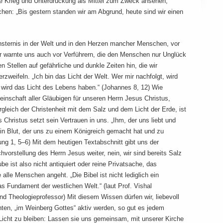
die Krieg und Unterdrückung als Mittel zum Zweck ansehen,
en: „Bis gestern standen wir am Abgrund, heute sind wir einen
insternis in der Welt und in den Herzen mancher Menschen, vor
r warnte uns auch vor Verführern, die den Menschen nur Unglück
n Stellen auf gefährliche und dunkle Zeiten hin, die wir
zweifeln. „Ich bin das Licht der Welt. Wer mir nachfolgt, wird
 wird das Licht des Lebens haben.“ (Johannes 8, 12) Wie
einschaft aller Gläubigen für unseren Herrn Jesus Christus,
rgleich der Christenheit mit dem Salz und dem Licht der Erde, ist
s Christus setzt sein Vertrauen in uns. „Ihm, der uns liebt und
in Blut, der uns zu einem Königreich gemacht hat und zu
ung 1, 5–6) Mit dem heutigen Textabschnitt gibt uns der
vorstellung des Herrn Jesus weiter, nein, wir sind bereits Salz
ube ist also nicht antiquiert oder reine Privatsache, das
 alle Menschen angeht. „Die Bibel ist nicht lediglich ein
as Fundament der westlichen Welt.“ (laut Prof. Vishal
nd Theologieprofessor) Mit diesem Wissen dürfen wir, liebevoll
nten, „im Weinberg Gottes“ aktiv werden, so gut es jedem
Licht zu bleiben: Lassen sie uns gemeinsam, mit unserer Kirche