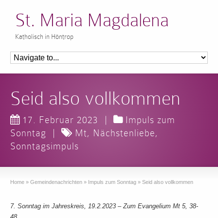
St. Maria Magdalena
Katholisch in Höntrop
Seid also vollkommen
17. Februar 2023
|
Impuls zum
Sonntag
|
Mt
,
Nächstenliebe
,
Sonntagsimpuls
Home
»
Gemeindenachrichten
»
Impuls zum Sonntag
»
Seid also vollkommen
7. Sonntag im Jahreskreis, 19.2.2023 – Zum Evangelium Mt 5, 38-
48