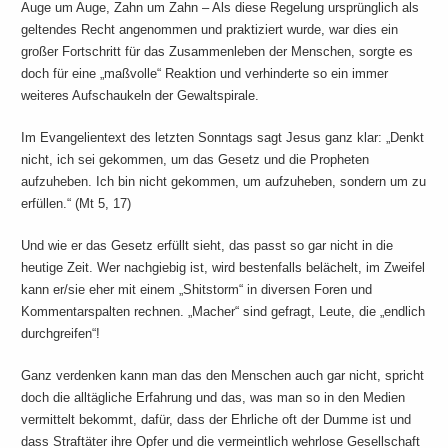
Auge um Auge, Zahn um Zahn – Als diese Regelung ursprünglich als
geltendes Recht angenommen und praktiziert wurde, war dies ein
großer Fortschritt für das Zusammenleben der Menschen, sorgte es
doch für eine „maßvolle“ Reaktion und verhinderte so ein immer
weiteres Aufschaukeln der Gewaltspirale.
Im Evangelientext des letzten Sonntags sagt Jesus ganz klar: „Denkt
nicht, ich sei gekommen, um das Gesetz und die Propheten
aufzuheben. Ich bin nicht gekommen, um aufzuheben, sondern um zu
erfüllen.“ (Mt 5, 17)
Und wie er das Gesetz erfüllt sieht, das passt so gar nicht in die
heutige Zeit. Wer nachgiebig ist, wird bestenfalls belächelt, im Zweifel
kann er/sie eher mit einem „Shitstorm“ in diversen Foren und
Kommentarspalten rechnen. „Macher“ sind gefragt, Leute, die „endlich
durchgreifen“!
Ganz verdenken kann man das den Menschen auch gar nicht, spricht
doch die alltägliche Erfahrung und das, was man so in den Medien
vermittelt bekommt, dafür, dass der Ehrliche oft der Dumme ist und
dass Straftäter ihre Opfer und die vermeintlich wehrlose Gesellschaft