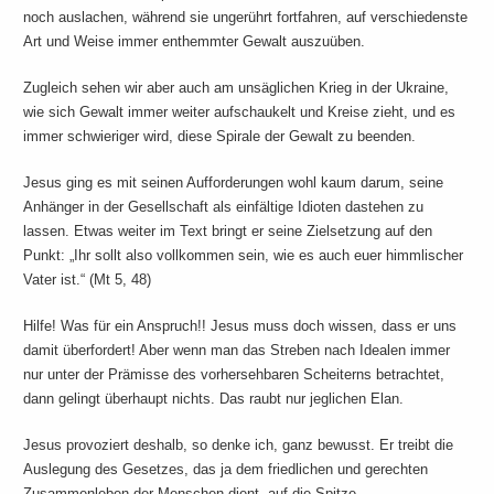
noch auslachen, während sie ungerührt fortfahren, auf verschiedenste
Art und Weise immer enthemmter Gewalt auszuüben.
Zugleich sehen wir aber auch am unsäglichen Krieg in der Ukraine,
wie sich Gewalt immer weiter aufschaukelt und Kreise zieht, und es
immer schwieriger wird, diese Spirale der Gewalt zu beenden.
Jesus ging es mit seinen Aufforderungen wohl kaum darum, seine
Anhänger in der Gesellschaft als einfältige Idioten dastehen zu
lassen. Etwas weiter im Text bringt er seine Zielsetzung auf den
Punkt: „Ihr sollt also vollkommen sein, wie es auch euer himmlischer
Vater ist.“ (Mt 5, 48)
Hilfe! Was für ein Anspruch!! Jesus muss doch wissen, dass er uns
damit überfordert! Aber wenn man das Streben nach Idealen immer
nur unter der Prämisse des vorhersehbaren Scheiterns betrachtet,
dann gelingt überhaupt nichts. Das raubt nur jeglichen Elan.
Jesus provoziert deshalb, so denke ich, ganz bewusst. Er treibt die
Auslegung des Gesetzes, das ja dem friedlichen und gerechten
Zusammenleben der Menschen dient, auf die Spitze.