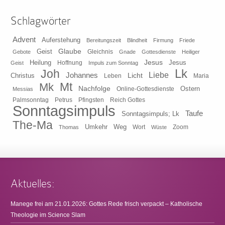
Schlagwörter
Advent
Auferstehung
Bereitungszeit
Blindheit
Firmung
Friede
Glaube
Geist
Gleichnis
Gebote
Gnade
Gottesdienste
Heiliger
Heilung
Jesus
Jesus
Geist
Hoffnung
Impuls zum Sonntag
Lk
Joh
Johannes
Liebe
Licht
Christus
Leben
Maria
Mt
Mk
Nachfolge
Ostern
Online-Gottesdienste
Messias
Pfingsten
Reich Gottes
Palmsonntag
Petrus
Sonntagsimpuls
Taufe
Sonntagsimpuls; Lk
The-Ma
Umkehr
Weg
Zoom
Thomas
Wort
Wüste
Aktuelles:
Manege frei am 21.01.2026: Gottes Rede frisch verpackt – Katholische
Theologie im Science Slam