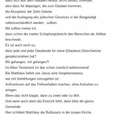
dass sich aus dem Glauben heraus SEIN Gesetz offenbart,
also dass für diejenigen, die zum Glauben kommen,
die Akzeptanz der Zehn Gebote
und der Auslegung des jüdischen Gesetzes in der Bergpredigt
selbstverständlich werden…sollten.
Mit sollten meine ich,
dass schon der zweite Schöpfungsbericht den Menschen als fehlbar
beschreibt.
Es ist auch noch so,
dass jede und jeder Glaubende für seine (Glaubens-)Geschwister
geradezustehen hat?
Mit gehangen, mit gefangen?!
Im Alten Testament ist das schon ziemlich beklemmend!
Bei Matthäus liefert uns Jesus eine Vorgehensweise,
wie mit Verfehlungen umzugehen ist:
Aufmerksam auf das Fehlverhalten machen, ohne Aufsehen zu
erregen.
Wenn das nicht klappt, dann zu zweit oder zu dritt.
Und wenn auch dann die Einsicht fehlt, dann bitte die ganze
Gemeinde.
Hier schildert Matthäus die Bußpraxis in der jungen Kirche.