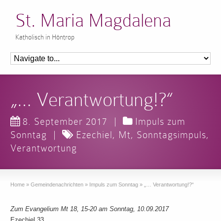
St. Maria Magdalena
Katholisch in Höntrop
„… Verantwortung!?“
8. September 2017
|
Impuls zum
Sonntag
|
Ezechiel
,
Mt
,
Sonntagsimpuls
,
Verantwortung
Home
»
Gemeindenachrichten
»
Impuls zum Sonntag
»
„… Verantwortung!?“
Zum Evangelium Mt 18, 15-20 am Sonntag, 10.09.2017
Ezechiel 33