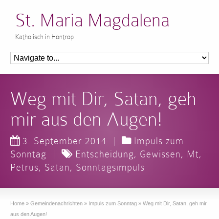
St. Maria Magdalena
Katholisch in Höntrop
Weg mit Dir, Satan, geh
mir aus den Augen!
3. September 2014
|
Impuls zum
Sonntag
|
Entscheidung
,
Gewissen
,
Mt
,
Petrus
,
Satan
,
Sonntagsimpuls
Home
»
Gemeindenachrichten
»
Impuls zum Sonntag
»
Weg mit Dir, Satan, geh mir
aus den Augen!