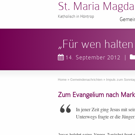
St. Maria Magda
Katholisch in Höntrop
Gemein
„Für wen halte
14. September 2012
|
Home
»
Gemeindenachrichten
»
Impuls zum Sonnta
Zum Evangelium nach Marku
In jener Zeit ging Jesus mit se
Unterwegs fragte er die Jünge
Jesus belehrt seine Jünger. Zunächst fragt er