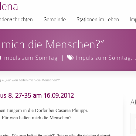
lena
denachrichten
Gemeinde
Stationen im Leben
Im
n mich die Menschen?“
Impuls zum Sonntag
|
Impuls zum Sonntag
,
g
»
„Für wen halten mich die Menschen?“
s 8, 27-35 am 16.09.2012
Ak
inen Jüngern in die Dörfer bei Cäsaréa Philippi.
r: Für wen halten mich die Menschen?
 sie: „Für wen haltet ihr mich?“ Petrus gibt die richtige Antwort: