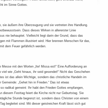
icht im Sinne Gottes.
en, sie äußern ihre Überzeugung und sie vertreten ihre Handlung.
bstbewusstsein. Dass dieses Wirken in allererster Linie
sus nie behauptet. Vielleicht liegt darin der Grund, dass das
ngen mit Flammen illustriert wird. Hier brennen Menschen für das,
mit dem Feuer gefährlich werden.
e Messe mit den Worten „Ite! Missa est!“ Eine Aufforderung an
 viel wie „Geht hinaus, ihr seid gesendet!“ Nicht das Geschehen
stes ist das allein Wichtige, sondern das christliche Handeln im
er Gemeinde: „Gehet hin in Frieden.“ Das ist etwas
 so radikal gemeint: Ihr habt den Frieden Gottes empfangen,
An diesem Festtag feiert die Kirche nicht nur Geburtstag. Sie
onntägliche Stunde begrenzt ist, sondern dass Christen von einem
g begleitet sind. Mit dieser geistreichen Kraft lässt sich gut