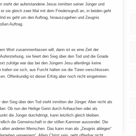
en steht der auferstandene Jesus inmitten seiner Jünger und
 er sie gleich zwei Mal mit dem Friedensgruß an, in beiden geht
 Und es geht um den Auftrag, hinauszugehen und Zeugnis
oßen Auftrag.
m Wort zusammenfassen will, dann ist es eine Zeit der
e Auferstehung, sie feiert den Sieg über den Tod und die Gnade
t zufolge war das bei den Jüngern Jesu allerdings keine
 trafen sie sich, aus Furcht halten sie die Türen verschlossen.
. Offenkundig ist dieser Erfolg aber noch nicht eingetreten.
ür den Sieg über den Tod steht inmitten der Jünger. Aber nicht als
ber. Ob nun der Heilige Geist durch Anhauchen oder als
nkt die Jünger durchdringt, kann letztlich gleich bleiben.
dlich die Gemeinschaft in der stillen Kammer aussendet. Die
an allen anderen Menschen. Das kann man als „Zeugnis ablegen“
rgeben verweigern“. Allein Christ sein, geht offenbar nicht,