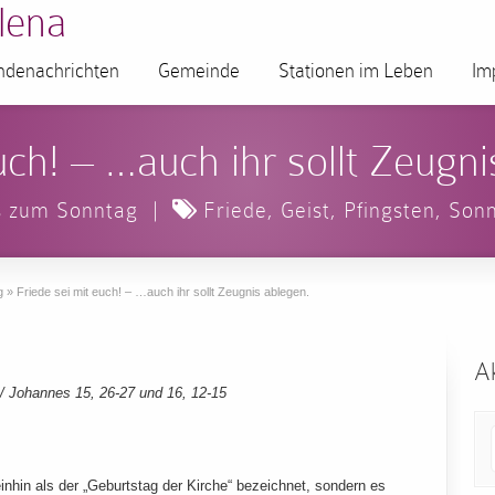
lena
denachrichten
Gemeinde
Stationen im Leben
Im
uch! – …auch ihr sollt Zeugni
s zum Sonntag
|
Friede
,
Geist
,
Pfingsten
,
Sonn
g
»
Friede sei mit euch! – …auch ihr sollt Zeugnis ablegen.
Ak
 Johannes 15, 26-27 und 16, 12-15
inhin als der „Geburtstag der Kirche“ bezeichnet, sondern es