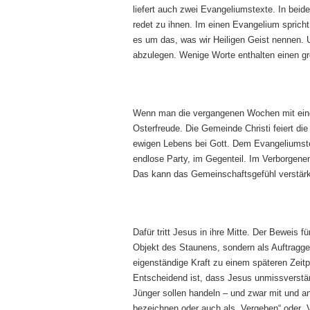
liefert auch zwei Evangeliumstexte. In beid
redet zu ihnen. Im einen Evangelium spricht
es um das, was wir Heiligen Geist nennen.
abzulegen. Wenige Worte enthalten einen gr
Wenn man die vergangenen Wochen mit eine
Osterfreude. Die Gemeinde Christi feiert di
ewigen Lebens bei Gott. Dem Evangeliumstex
endlose Party, im Gegenteil. Im Verborgenen
Das kann das Gemeinschaftsgefühl verstärken
Dafür tritt Jesus in ihre Mitte. Der Beweis f
Objekt des Staunens, sondern als Auftragge
eigenständige Kraft zu einem späteren Zeitpu
Entscheidend ist, dass Jesus unmissverstän
Jünger sollen handeln – und zwar mit und 
bezeichnen oder auch als „Vergeben“ oder „Ve