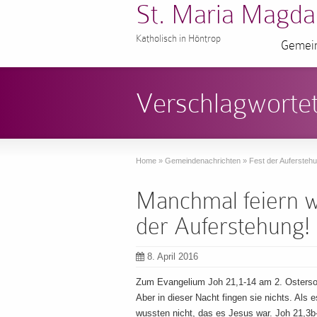
St. Maria Magda
Katholisch in Höntrop
Gemein
Verschlagwortet
Home
»
Gemeindenachrichten
»
Fest der Aufersteh
Manchmal feiern wi
der Auferstehung!
8. April 2016
Zum Evangelium Joh 21,1-14 am 2. Osterson
Aber in dieser Nacht fingen sie nichts. Al
wussten nicht, das es Jesus war. Joh 21,3b