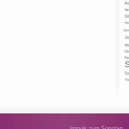
A
Bli
G
Hei
Son
J
Ma
On
Pe
S
So
Th
Impuls zum Sonntag