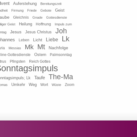
dvent
Auferstehung
Bereitungszeit
Geist
ndheit
Firmung
Friede
Gebote
laube
Gleichnis
Gnade
Gottesdienste
Heilung
liger Geist
Hoffnung
Impuls zum
Joh
Jesus
Jesus Christus
ntag
Lk
ohannes
Liebe
Licht
Leben
Mt
Mk
Nachfolge
ria
Messias
Ostern
line-Gottesdienste
Palmsonntag
Pfingsten
Reich Gottes
trus
onntagsimpuls
The-Ma
Taufe
nntagsimpuls; Lk
Umkehr
Weg
Zoom
omas
Wort
Wüste